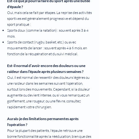
Est-ce que je pourrai faire du sport après une butée
d'épaule ?
Oui, mais cela se fait par étapes. La reprise des activités
sportives est généralement progressive et dépend du
sport pratiqué :
Sports doux (comme la natation) : souvent après 3 à 4
mois.
Sports de contact (rugby, basket, etc.) ou avec
mouvements de lancer : souvent après 4 à 6 mois, en
fonction de la récupération et du suivi médical.
Est-il normal d’avoir encore des douleurs ou une
raideur dans l’épaule après plusieurs semaines ?
Oui, il est normal de ressentir des douleurs légères ou
une raideur dans les semaines suivant l'opération,
surtout lors des mouvements. Cependant, si la douleur
augmente ou devient intense, ou si vous remarquez un
gonflement, une rougeur, ou une fièvre, consultez
rapidement votre chirurgien.
Aurais-je des limitations permanentes après
l'opération ?
Pour la plupart des patients, l'épaule retrouve une
bonne fonctionnalité après la rééducation, bien que des