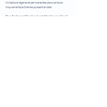
limitations légères et permanentes dans certains
mouvements extrêmes puissent exister.
Que deviennent les vis qui ont été mises en place ?
La plupart du temps les vis restent en place et ne sont
pas gênantes. Dans de rares cas elles peuvent être
responsable de douleurs à l’arrière de l’épaule. Dans ces
cas là elles pourront être retirées.