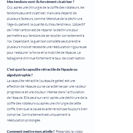
Mes tendons vont-ils forcément cicatriser ?
Oui, après une chirurgie de la coiffe des rotateurs, les
tendons peuvent cicatriser, mais cela dépend de
plusieurs facteurs, comme l'étendue de la déchirure,
l’âge du patient, la qualité du tissu tendineux. L’objectif
de l’intervention est de réparer la déchirure pour
permettre aux tendons de se recoller correctement à
l'os. Cependant, la guérison complète peut prendre
plusieurs mois et nécessite une rééducation rigoureuse
pour restaurer la force et la mobilité de l’épaule. Le
tabagisme diminue fortement le taux de cicatrisation.
C’est quoi la capsulite rétractile de l’épaule ou
algodystrophie ?
La capsulite rétractile (ou épaule gelée) est une
affection de l'épaule qui se caractérise par une raideur
progressive et une douleur intense dans l'articulation
de l'épaule. Elle peut survenir après une déchirure de la
coiffe des rotateurs ou après une chirurgie de cette
coiffe, bien que la cause exacte ne soit pas toujours bien
comprise. Son traitement est uniquement la
rééducation prolongée.
Comment mettre mon attelle ?
Regardez la video