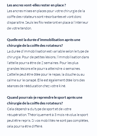
Les ancres vont-elles rester en place ?
Les ancres mises en places pour votre chirurgie de la
coiffe des rotateurs sont résorbantes et vont donc
disparaître. Seuls les fils resteront en place à l’intérieur
de votre tendon.
Quelle est la durée d’immobilisation après une
chirurgie de la coiffe des rotateurs?
La durée d’immobilisation est variable selon le type de
chirurgie. Pour de petites lésions, l’immobilisation dans
l’attelle pourra être de 2 semaines. Pour les plus
grandes lésions elle pourra atteindre 4 semaines.
L'attelle peut être ôtée pour le repas, la douche ou au
calme sur le canapé. Elle est également ôtée lors des
séances de rééducation chez votre kiné.
Quand pourrais-je reprendre le sport après une
chirurgie de la coiffe des rotateurs?
Cela dépendra du type de sport et de votre
récupération. Théoriquement à 3 mois révolus le sport
peut être repris. Si vos mobilités ne sont pas complètes,
cela pourra être différé.