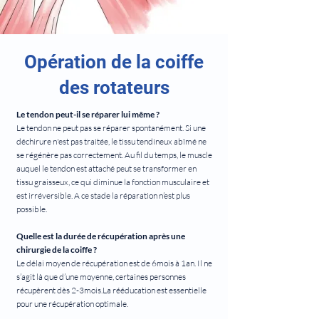
Opération de la coiffe
des rotateurs
Le tendon peut-il se réparer lui même ?
Le tendon ne peut pas se réparer spontanément. Si une
déchirure n'est pas traitée, le tissu tendineux abîmé ne
se régénère pas correctement. Au fil du temps, le muscle
auquel le tendon est attaché peut se transformer en
tissu graisseux, ce qui diminue la fonction musculaire et
est irréversible. A ce stade la réparation n’est plus
possible.
Quelle est la durée de récupération après une
chirurgie de la coiffe ?
Le délai moyen de récupération est de 6mois à 1an. Il ne
s’agit là que d’une moyenne, certaines personnes
récupèrent dès 2-3mois.La rééducation est essentielle
pour une récupération optimale.